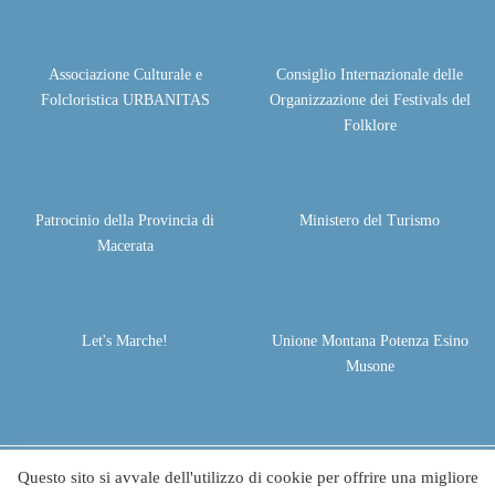
Associazione Culturale e
Consiglio Internazionale delle
Folcloristica URBANITAS
Organizzazione dei Festivals del
Folklore
Patrocinio della Provincia di
Ministero del Turismo
Macerata
Let's Marche!
Unione Montana Potenza Esino
Musone
Questo sito si avvale dell'utilizzo di cookie per offrire una migliore
© 2026 - Festival Terranostra - Festival Folclore Apiro | All rights