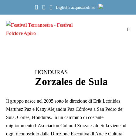
Salta
Biglietti acquistabili su
al
contenuto
Atti
me
HONDURAS
Zorzales de Sula
Il gruppo nasce nel 2005 sotto la direzione di Erik Leónidas
Martínez Paz e Katty Alejandra Paz Córdova a San Pedro de
Sula, Cortes, Honduras. In un cammino di costante
miglioramento l’Asociacion Cultural Zorzales de Sula viene ad
oggi riconosciuto dalla Direzione Esecutiva di Arte e Cultura