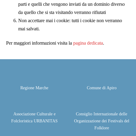
parti e quelli che vengono inviati da un dominio diverso
da quello che si sta visitando verranno rifiutati
Non accettare mai i cookie: tutti i cookie non verranno
mai salvati.
Per maggiori informazioni visita la
pagina dedicata
.
Regione Marche
Comune di Apiro
Associazione Culturale e
Consiglio Internazionale delle
Folcloristica URBANITAS
Organizzazione dei Festivals del
Folklore