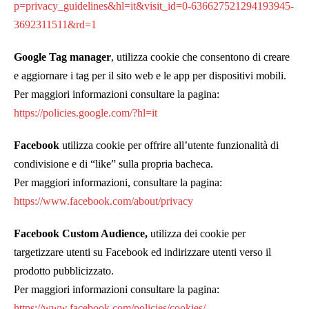
p=privacy_guidelines&hl=it&visit_id=0-636627521294193945-
3692311511&rd=1
Google Tag manager
, utilizza cookie che consentono di creare
e aggiornare i tag per il sito web e le app per dispositivi mobili.
Per maggiori informazioni consultare la pagina:
https://policies.google.com/?hl=it
Facebook
utilizza cookie per offrire all’utente funzionalità di
condivisione e di “like” sulla propria bacheca.
Per maggiori informazioni, consultare la pagina:
https://www.facebook.com/about/privacy
Facebook Custom Audience,
utilizza dei cookie per
targetizzare utenti su Facebook ed indirizzare utenti verso il
prodotto pubblicizzato.
Per maggiori informazioni consultare la pagina:
https://www.facebook.com/policies/cookies/