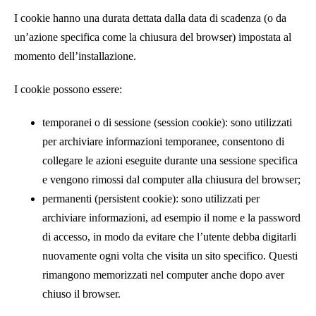
I cookie hanno una durata dettata dalla data di scadenza (o da
un’azione specifica come la chiusura del browser) impostata al
momento dell’installazione.
I cookie possono essere:
temporanei o di sessione (session cookie): sono utilizzati
per archiviare informazioni temporanee, consentono di
collegare le azioni eseguite durante una sessione specifica
e vengono rimossi dal computer alla chiusura del browser;
permanenti (persistent cookie): sono utilizzati per
archiviare informazioni, ad esempio il nome e la password
di accesso, in modo da evitare che l’utente debba digitarli
nuovamente ogni volta che visita un sito specifico. Questi
rimangono memorizzati nel computer anche dopo aver
chiuso il browser.