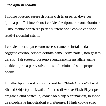
Tipologia dei cookie
I cookie possono essere di prima o di terza parte, dove per
“prima parte” si intendono i cookie che riportano come dominio
il sito, mentre per “terza parte” si intendono i cookie che sono
relativi a domini esterni.
I cookie di terza parte sono necessariamente installati da un
soggetto esterno, sempre definito come “terza parte”, non gestito
dal sito. Tali soggetti possono eventualmente installare anche
cookie di prima parte, salvando sul dominio del sito i propri
cookie.
Un altro tipo di cookie sono i cosiddetti “Flash Cookie” (Local
Shared Objects), utilizzati all’interno di Adobe Flash Player per
erogare alcuni contenuti, come video clip o animazioni, in modo
da ricordare le impostazioni e preferenze. I Flash cookie sono