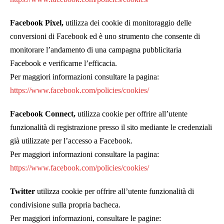
Facebook Pixel,
utilizza dei cookie di monitoraggio delle
conversioni di Facebook ed è uno strumento che consente di
monitorare l’andamento di una campagna pubblicitaria
Facebook e verificarne l’efficacia.
Per maggiori informazioni consultare la pagina:
https://www.facebook.com/policies/cookies/
Facebook Connect,
utilizza cookie per offrire all’utente
funzionalità di registrazione presso il sito mediante le credenziali
già utilizzate per l’accesso a Facebook.
Per maggiori informazioni consultare la pagina:
https://www.facebook.com/policies/cookies/
Twitter
utilizza cookie per offrire all’utente funzionalità di
condivisione sulla propria bacheca.
Per maggiori informazioni, consultare le pagine: