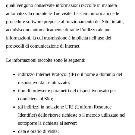
quali vengono conservate informazioni raccolte in maniera
automatizzata durante le Tue visite. I sistemi informatici e le
procedure software preposte al funzionamento del Sito, infatti,
acquisiscono automaticamente durante l’utilizzo alcune
informazioni, la cui trasmissione è implicita nell’uso dei
protocolli di comunicazione di Internet.
Le informazioni raccolte sono le seguenti:
indirizzo Internet Protocol (IP) o il nome a dominio del
dispositivo da Te utilizzato;
tipo di browser e parametri del dispositivo usato per
connettersi al Sito;
gli indirizzi in notazione URI (Uniform Resource
Identifier) delle risorse richieste o il metodo utilizzato nel
sottoporre la richiesta al server;
data e orario di visita;