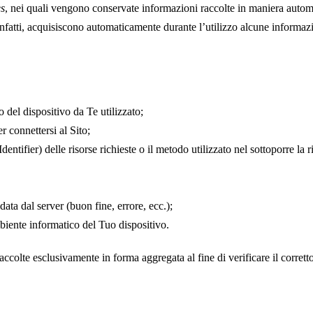
es
, nei quali vengono conservate informazioni raccolte in maniera automat
fatti, acquisiscono automaticamente durante l’utilizzo alcune informazion
 del dispositivo da Te utilizzato;
r connettersi al Sito;
tifier) delle risorse richieste o il metodo utilizzato nel sottoporre la ri
data dal server (buon fine, errore, ecc.);
ambiente informatico del Tuo dispositivo.
accolte esclusivamente in forma aggregata al fine di verificare il corret