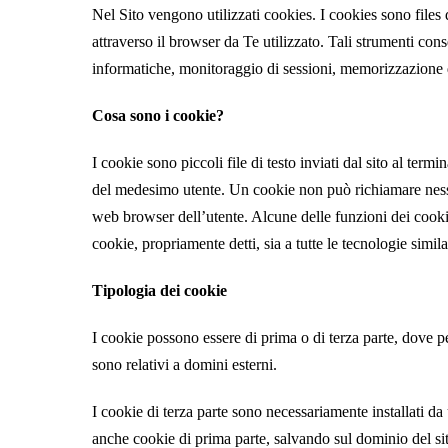
Nel Sito vengono utilizzati cookies. I cookies sono files 
attraverso il browser da Te utilizzato. Tali strumenti cons
informatiche, monitoraggio di sessioni, memorizzazione d
Cosa sono i cookie?
I cookie sono piccoli file di testo inviati dal sito al ter
del medesimo utente. Un cookie non può richiamare nessun 
web browser dell’utente. Alcune delle funzioni dei cooki
cookie, propriamente detti, sia a tutte le tecnologie simila
Tipologia dei cookie
I cookie possono essere di prima o di terza parte, dove p
sono relativi a domini esterni.
I cookie di terza parte sono necessariamente installati da
anche cookie di prima parte, salvando sul dominio del sit