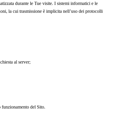
izzata durante le Tue visite. I sistemi informatici e le
i, la cui trasmissione è implicita nell’uso dei protocolli
chiesta al server;
to funzionamento del Sito.