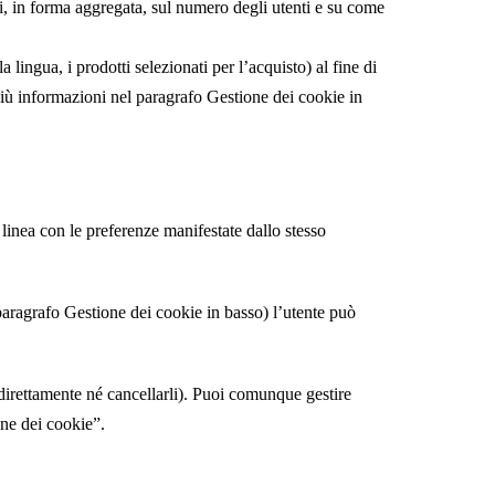
oni, in forma aggregata, sul numero degli utenti e su come
 lingua, i prodotti selezionati per l’acquisto) al fine di
 (più informazioni nel paragrafo Gestione dei cookie in
n linea con le preferenze manifestate dallo stesso
 paragrafo Gestione dei cookie in basso) l’utente può
i direttamente né cancellarli). Puoi comunque gestire
one dei cookie”.