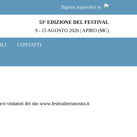
Biglietti acquistabili su
53° EDIZIONE DEL FESTIVAL
9 - 15 AGOSTO 2026 | APIRO (MC)
ILI
CONTATTI
 visitatori del sito www.festivalterranostra.it