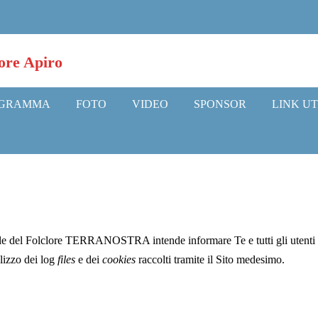
GRAMMA
FOTO
VIDEO
SPONSOR
LINK UT
ale del Folclore TERRANOSTRA intende informare Te e tutti gli utenti e/o
ilizzo dei log
files
e dei
cookies
raccolti tramite il Sito medesimo.