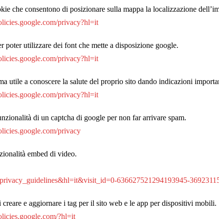
okie che consentono di posizionare sulla mappa la localizzazione dell’i
policies.google.com/privacy?hl=it
r poter utilizzare dei font che mette a disposizione google.
policies.google.com/privacy?hl=it
a utile a conoscere la salute del proprio sito dando indicazioni import
policies.google.com/privacy?hl=it
funzionalità di un captcha di google per non far arrivare spam.
policies.google.com/privacy
unzionalità embed di video.
p=privacy_guidelines&hl=it&visit_id=0-636627521294193945-369231
 creare e aggiornare i tag per il sito web e le app per dispositivi mobili.
policies.google.com/?hl=it