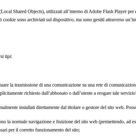
(Local Shared Objects), utilizzati all’interno di Adobe Flash Player per
 cookie sono archiviati sul dispositivo, ma sono gestiti attraverso un’int
i tipi:
ffettuare la trasmissione di una comunicazione su una rete di comunicazion
splicitamente richiesto dall’abbonato o dall’utente a erogare tale servizi
malmente installati direttamente dal titolare o gestore del sito web. Poss
ono la normale navigazione e fruizione del sito web (permettendo, ad ese
ssari per il corretto funzionamento del sito;