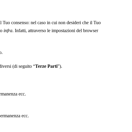
 il Tuo consenso: nel caso in cui non desideri che il Tuo
to
infra
. Infatti, attraverso le impostazioni del browser
o.
iversi (di seguito “
Terze Parti
”).
permanenza ecc.
i permanenza ecc.