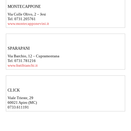
MONTECAPPONE
Via Colle Olivo, 2 – Jesi
Tel. 0731.205761
www.montecapponevini.it
SPARAPANI
Via Barchio, 12 – Cupramontana
Tel. 0731.781216
www.fratibianchi.it
CLICK
Viale Trieste, 29
60021 Apiro (MC)
0733.611191