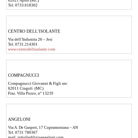
62021 Apiro (MC)
Tel. 0733.618302
CENTRO DELL'ISOLANTE
Via dell’Industria 26 – Jesi
Tel. 0731.214301
www.centrodellisolante.com
COMPAGNUCCI
Compagnucci Giovanni & Figli snc
62011 Cingoli (MC)
Fraz. Villa Pozzo, n° 132/D
ANGELONI
Via A. De Gasperi, 17 Cupramontana – AN
Tel. 0731 780367
mail: info@ediliziaangeloni.com