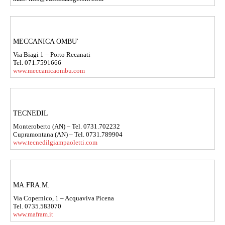
MECCANICA OMBU'
Via Biagi 1 – Porto Recanati
Tel. 071.7591666
www.meccanicaombu.com
TECNEDIL
Monteroberto (AN) – Tel. 0731.702232
Cupramontana (AN) – Tel. 0731.789904
www.tecnedilgiampaoletti.com
MA.FRA.M.
Via Copernico, 1 – Acquaviva Picena
Tel. 0735.583070
www.mafram.it