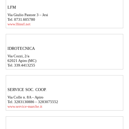
LFM
Via Giulio Pastore 3 – Jesi
Tel. 0731.605780
www.lfmsrl.net
IDROTECNICA
Via Cozzi, 2/a
62021 Apiro (MC)
Tel. 339.4413255
SERVICE SOC. COOP.
Via Colle n. 8A – Apiro
Tel. 3283130886 – 3283075552
www.service-marche.it