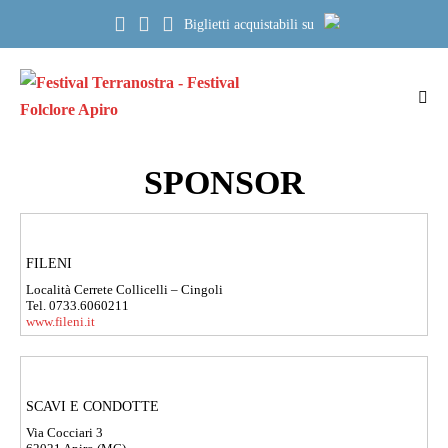
Salta
Biglietti acquistabili su
al
contenuto
Atti
me
SPONSOR
FILENI
Località Cerrete Collicelli – Cingoli
Tel. 0733.6060211
www.fileni.it
SCAVI E CONDOTTE
Via Cocciari 3