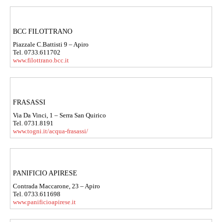
BCC FILOTTRANO
Piazzale C.Battisti 9 – Apiro
Tel. 0733.611702
www.filottrano.bcc.it
FRASASSI
Via Da Vinci, 1 – Serra San Quirico
Tel. 0731.8191
www.togni.it/acqua-frasassi/
PANIFICIO APIRESE
Contrada Maccarone, 23 – Apiro
Tel. 0733.611698
www.panificioapirese.it