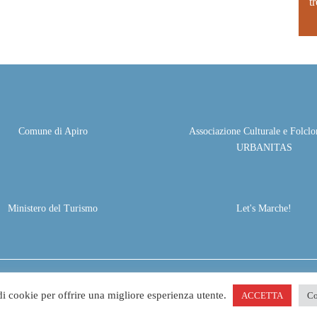
t
Comune di Apiro
Associazione Culturale e Folclor
URBANITAS
Ministero del Turismo
Let's Marche!
ights reserved. Project by
Life Color
 di cookie per offrire una migliore esperienza utente.
ACCETTA
Co