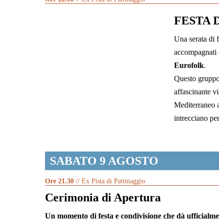
FESTA 
Una serata di f
accompagnati d
Eurofolk
.
Questo gruppo 
affascinante v
Mediterraneo a
intrecciano pe
SABATO 9 AGOSTO
Ore 21.30
// Ex Pista di Pattinaggio
Cerimonia di Apertura
Un momento di festa e condivisione che dà ufficialmente