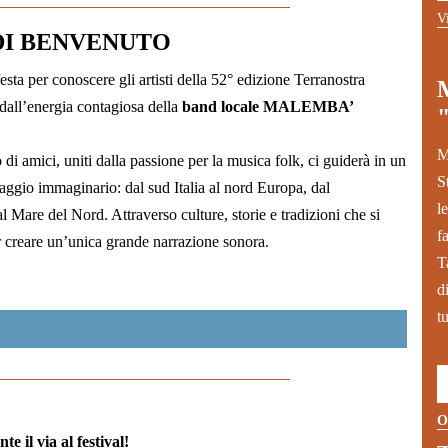
V
DI BENVENUTO
esta per conoscere gli artisti della 52° edizione Terranostra
all’energia contagiosa della
band locale MALEMBA’
M
di amici, uniti dalla passione per la musica folk, ci guiderà in un
S
iaggio immaginario: dal sud Italia al nord Europa, dal
l
l Mare del Nord. Attraverso culture, storie e tradizioni che si
f
r creare un’unica grande narrazione sonora.
T
d
t
O
 il via al festival!