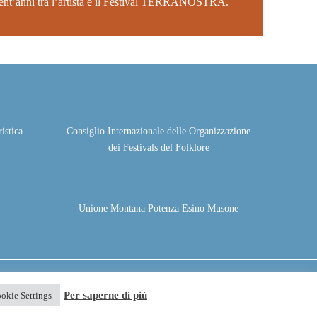
rent’anni tra l’artista e il Festival TERRANOSTRA.
istica
Consiglio Internazionale delle Organizzazione
dei Festivals del Folklore
Unione Montana Potenza Esino Musone
Privacy policy
Cookie Policy
Per saperne di più
okie Settings