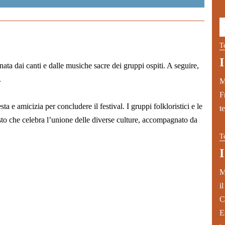
T
a dai canti e dalle musiche sacre dei gruppi ospiti. A seguire,
.
M
F
a e amicizia per concludere il festival. I gruppi folkloristici e le
te
to che celebra l’unione delle diverse culture, accompagnato da
T
M
i
C
E