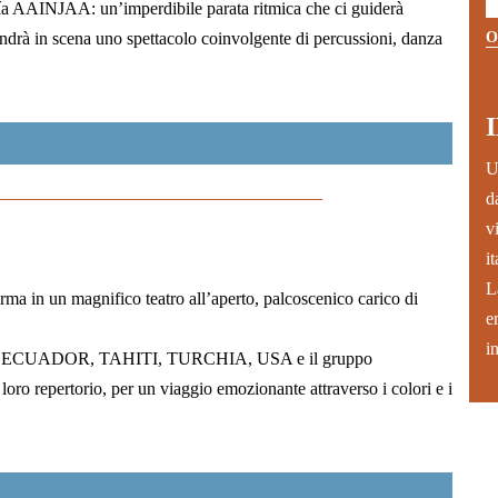
ñía AAINJAA: un’imperdibile parata ritmica che ci guiderà
 andrà in scena uno spettacolo coinvolgente di percussioni, danza
O
U
d
v
i
L
forma in un magnifico teatro all’aperto, palcoscenico carico di
e
i
, ECUADOR, TAHITI, TURCHIA, USA e il gruppo
loro repertorio, per un viaggio emozionante attraverso i colori e i