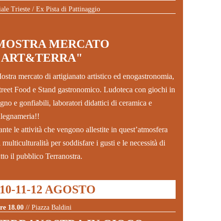
iale Trieste / Ex Pista di Pattinaggio
MOSTRA MERCATO
"ART&TERRA"
ostra mercato di artigianato artistico ed enogastronomia,
treet Food e Stand gastronomico. Ludoteca con giochi in
egno e gonfiabili, laboratori didattici di ceramica e
alegnameria!!
ante le attività che vengono allestite in quest’atmosfera
i multiculturalità per soddisfare i gusti e le necessità di
utto il pubblico Terranostra.
10-11-12 AGOSTO
re 18.00
// Piazza Baldini