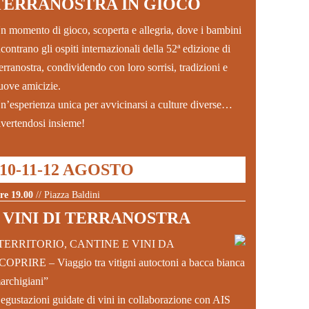
TERRANOSTRA IN GIOCO
n momento di gioco, scoperta e allegria, dove i bambini
ncontrano gli ospiti internazionali della 52ª edizione di
erranostra, condividendo con loro sorrisi, tradizioni e
uove amicizie.
n’esperienza unica per avvicinarsi a culture diverse…
ivertendosi insieme!
10-11-12 AGOSTO
re 19.00
// Piazza Baldini
I VINI DI TERRANOSTRA
TERRITORIO, CANTINE E VINI DA
COPRIRE – Viaggio tra vitigni autoctoni a bacca bianca
archigiani”
egustazioni guidate di vini in collaborazione con AIS