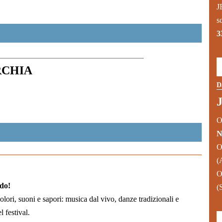
J
s
3
URCHIA
D
J
O
N
O
(
O
ndo!
(
olori, suoni e sapori: musica dal vivo, danze tradizionali e
l festival.