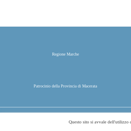
Regione Marche
Patrocinio della Provincia di Macerata
© 2026 - Festival Terranostra - Festival Folclore Apiro | All r
Questo sito si avvale dell'utilizzo