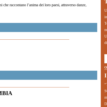
oni che raccontano l’anima dei loro paesi, attraverso danze,
U
i
T
n
U
d
O
“
S
OMBIA
m
D