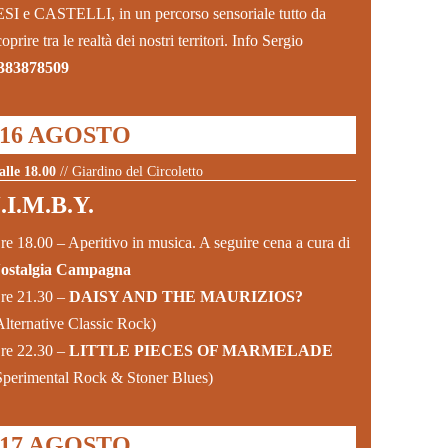
ESI e CASTELLI, in un percorso sensoriale tutto da
coprire tra le realtà dei nostri territori. Info Sergio
383878509
16 AGOSTO
alle 18.00
// Giardino del Circoletto
.I.M.B.Y.
re 18.00 – Aperitivo in musica. A seguire cena a cura di
ostalgia Campagna
re 21.30 –
DAISY AND THE MAURIZIOS?
Alternative Classic Rock)
re 22.30 –
LITTLE PIECES OF MARMELADE
Sperimental Rock & Stoner Blues)
17 AGOSTO