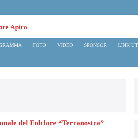
GRAMMA
FOTO
VIDEO
SPONSOR
LINK UT
ionale del Folclore “Terranostra”