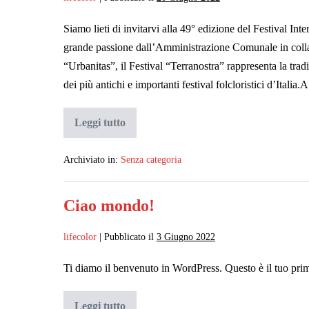
Siamo lieti di invitarvi alla 49° edizione del Festival In
grande passione dall’Amministrazione Comunale in colla
“Urbanitas”, il Festival “Terranostra” rappresenta la trad
dei più antichi e importanti festival folcloristici d’Italia.
Leggi tutto
49°
Edizione
del
Festival
Archiviato in:
Senza categoria
Internazionale
del
Folclore
Ciao mondo!
“Terranostra”
lifecolor
|
Pubblicato il
3 Giugno 2022
Ti diamo il benvenuto in WordPress. Questo è il tuo primo
Leggi tutto