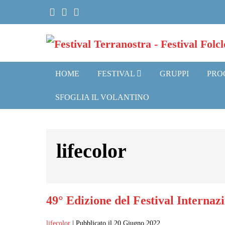
Salta
al
contenuto
HOME
FESTIVAL
GRUPPI
PRO
SFOGLIA IL VOLANTINO
lifecolor
49° Edizione del Festival Internaz
lifecolor
|
Pubblicato il
20 Giugno 2022