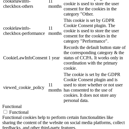
cookielawinfo-
11
cookie is used to store the user
checkbox-others
months
consent for the cookies in the
category "Other.
This cookie is set by GDPR
Cookie Consent plugin. The
cookielawinfo-
11
cookie is used to store the user
checkbox-performance
months
consent for the cookies in the
category "Performance".
Records the default button state of
the corresponding category & the
CookieLawInfoConsent
1 year
status of CCPA. It works only in
coordination with the primary
cookie.
The cookie is set by the GDPR
Cookie Consent plugin and is
11
used to store whether or not user
viewed_cookie_policy
months
has consented to the use of
cookies. It does not store any
personal data.
Functional
Functional
Functional cookies help to perform certain functionalities like
sharing the content of the website on social media platforms, collect
feedbacks, and other third-party features.