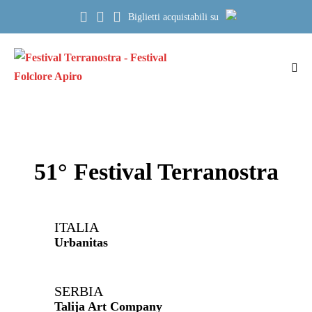
Salta
Biglietti acquistabili su
al
contenuto
Atti
me
51° Festival Terranostra
ITALIA
Urbanitas
SERBIA
Talija Art Company