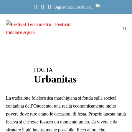
Salta
Biglietti acquistabili su
al
contenuto
Atti
me
ITALIA
Urbanitas
La tradizione folcloristica marchigiana si fonda sulla società
contadina dell’Ottocento, una realtà economicamente molto
povera dove rare erano le occasioni di festa. Proprio questa rarità
faceva si che esse fossero un momento unico, da vivere e da
sfruttare il più intensamente possibile. Ecco allora che,