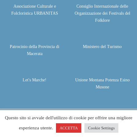
Associazione Culturale e
Consiglio Internazionale delle
Folcloristica URBANITAS
Organizzazione dei Festivals del
Folklore
Patrocinio della Provincia di
Ministero del Turismo
Macerata
Let's Marche!
Unione Montana Potenza Esino
Musone
Questo sito si avvale dell'utilizzo di cookie per offrire una migliore
© 2026 - Festival Terranostra - Festival Folclore Apiro | All rights
reserved. Project by
Life Color
esperienza utente.
ACCETTA
Cookie Settings
Privacy policy
Cookie Policy