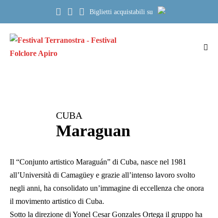
Salta
Biglietti acquistabili su
al
contenuto
Atti
me
CUBA
Maraguan
Il “Conjunto artistico Maraguán” di Cuba, nasce nel 1981
all’Università di Camagüey e grazie all’intenso lavoro svolto
negli anni, ha consolidato un’immagine di eccellenza che onora
il movimento artistico di Cuba.
Sotto la direzione di Yonel Cesar Gonzales Ortega il gruppo ha