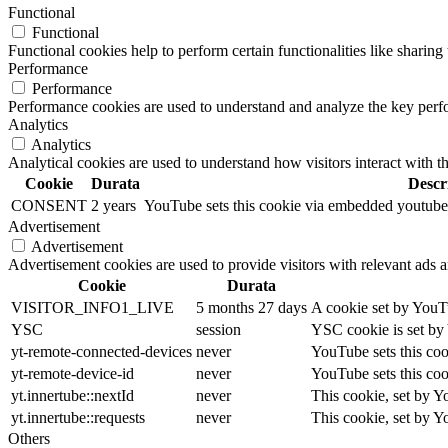
Functional
Functional
Functional cookies help to perform certain functionalities like sharing 
Performance
Performance
Performance cookies are used to understand and analyze the key perfor
Analytics
Analytics
Analytical cookies are used to understand how visitors interact with th
Cookie
Durata
Descr
CONSENT
2 years
YouTube sets this cookie via embedded youtube-v
Advertisement
Advertisement
Advertisement cookies are used to provide visitors with relevant ads 
Cookie
Durata
VISITOR_INFO1_LIVE
5 months 27 days
A cookie set by YouTu
YSC
session
YSC cookie is set by
yt-remote-connected-devices
never
YouTube sets this coo
yt-remote-device-id
never
YouTube sets this coo
yt.innertube::nextId
never
This cookie, set by Y
yt.innertube::requests
never
This cookie, set by Y
Others