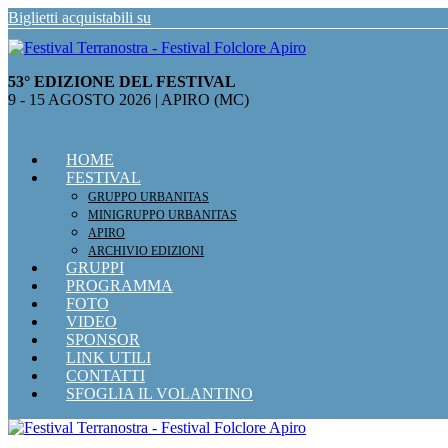
Salta
Biglietti acquistabili su
al
contenuto
53° EDIZIONE DEL FESTIVAL
9 - 15 AGOSTO 2026 | APIRO (MC)
HOME
FESTIVAL
GRUPPO URBANITAS
MINIGRUPPO URBANITAS
APIRO
ARCHIVIO EDIZIONI
GRUPPI
PROGRAMMA
FOTO
VIDEO
SPONSOR
LINK UTILI
CONTATTI
SFOGLIA IL VOLANTINO