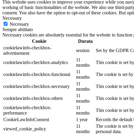
This website uses cookies to improve your experience while you navigat
working of basic functionalities of the website. We also use third-pa
consent. You also have the option to opt-out of these cookies. But op
Necessary
Necessary
Sempre abilitato
Necessary cookies are absolutely essential for the website to function
Cookie
Durata
cookielawinfo-checkbox-
session
Set by the GDPR Cook
advertisement
11
cookielawinfo-checkbox-analytics
This cookie is set b
months
11
cookielawinfo-checkbox-functional
The cookie is set by
months
11
cookielawinfo-checkbox-necessary
This cookie is set b
months
11
cookielawinfo-checkbox-others
This cookie is set b
months
cookielawinfo-checkbox-
11
This cookie is set 
performance
months
CookieLawInfoConsent
1 year
Records the default 
11
The cookie is set by
viewed_cookie_policy
months
personal data.