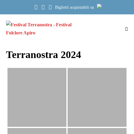
Salta
Biglietti acquistabili su
al
contenuto
Atti
me
Terranostra 2024