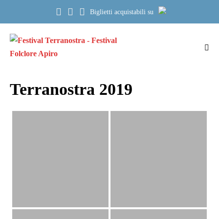
Salta
Biglietti acquistabili su
al
contenuto
Atti
me
Terranostra 2019