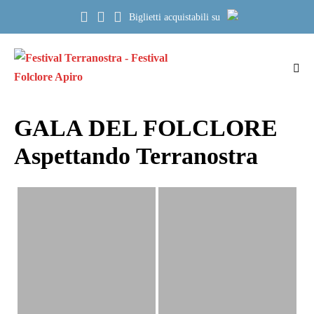
Salta
Biglietti acquistabili su
al
contenuto
Atti
me
GALA DEL FOLCLORE
Aspettando Terranostra