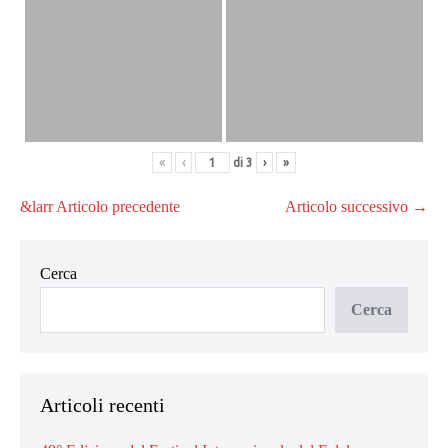
«
‹
di
3
›
»
Navigazione
&larr Articolo precedente
Articolo successivo →
articoli
Cerca
Cerca
Articoli recenti