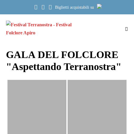
Salta
Biglietti acquistabili su
al
contenuto
Atti
me
GALA DEL FOLCLORE
"Aspettando Terranostra"