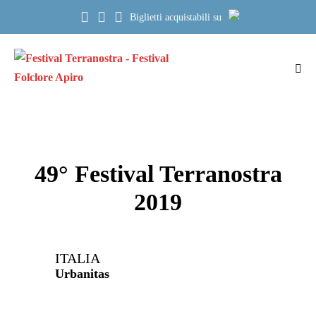
Salta
Biglietti acquistabili su
al
contenuto
Atti
me
49° Festival Terranostra
2019
ITALIA
Urbanitas