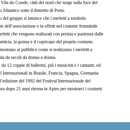
a Vila do Conde, città del nord che sorge sulla foce del
Atlantico sotto il distretto di Porto.
 del gruppo si intuisce che i merletti a tombolo
e dell’associazione e in effetti nel costume femminile
letti che vengono realizzati con perizia e pazienza dalle
 camicia, la gonna e il copricapo del proprio costume.
mostrano al pubblico come si realizzano i merletti a
nda da secoli da donna a donna.
a 12 coppie di ballerini, più i musicisti e i cantanti, ed
l Internazionali in Brasile, Francia, Spagna, Germania
ll’edizione del 1992 del Festival Internazionale del
opo 21 anni ritorna in Apiro per mostrarci i costumi