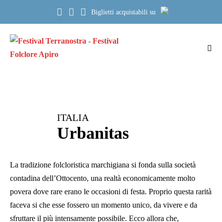
Salta
Biglietti acquistabili su
al
contenuto
Atti
me
ITALIA
Urbanitas
La tradizione folcloristica marchigiana si fonda sulla società
contadina dell’Ottocento, una realtà economicamente molto
povera dove rare erano le occasioni di festa. Proprio questa rarità
faceva si che esse fossero un momento unico, da vivere e da
sfruttare il più intensamente possibile. Ecco allora che,