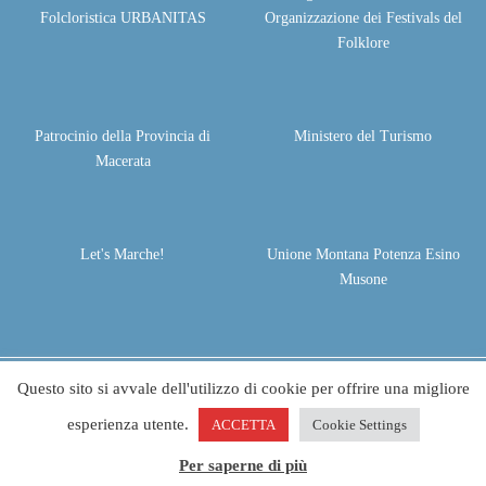
Folcloristica URBANITAS
Organizzazione dei Festivals del
Folklore
Patrocinio della Provincia di
Ministero del Turismo
Macerata
Let's Marche!
Unione Montana Potenza Esino
Musone
Questo sito si avvale dell'utilizzo di cookie per offrire una migliore
© 2026 - Festival Terranostra - Festival Folclore Apiro | All rights
reserved. Project by
Life Color
esperienza utente.
ACCETTA
Cookie Settings
Privacy policy
Cookie Policy
Per saperne di più