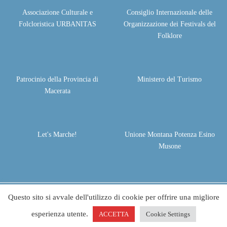
Associazione Culturale e
Consiglio Internazionale delle
Folcloristica URBANITAS
Organizzazione dei Festivals del
Folklore
Patrocinio della Provincia di
Ministero del Turismo
Macerata
Let's Marche!
Unione Montana Potenza Esino
Musone
Questo sito si avvale dell'utilizzo di cookie per offrire una migliore
© 2026 - Festival Terranostra - Festival Folclore Apiro | All rights
reserved. Project by
Life Color
esperienza utente.
ACCETTA
Cookie Settings