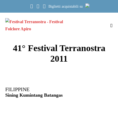
Salta
Biglietti acquistabili su
al
contenuto
Atti
me
41° Festival Terranostra
2011
FILIPPINE
Sining Kumintang Batangas